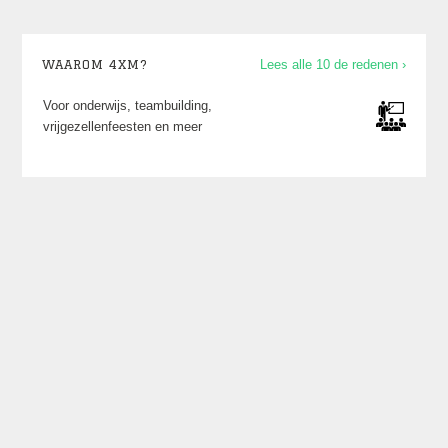
WAAROM 4XM?
Lees alle 10 de redenen ›
Voor onderwijs, teambuilding,
vrijgezellenfeesten en meer
Laatste posts op X
Een overzicht van wat we zoal doen en waar
kun je vinden op ons
X account
.
Laatste nieuws
Dinsdag 16 juni 2026
25 ideeën voor een succesvolle cultuurdag