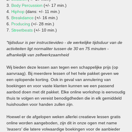
3.
Body Percussion
(+/- 17 min.)
4.
Hiphop
(dans: +/- 11 min.)
5.
Breakdance
(+/- 16 min.)
6.
Producing
(+/- 28 min.)
7.
Streetbeats
(+/- 10 min.)
*tijdsduur is per instructievideo - de werkelijke tijdsduur van de
activiteiten ligt normaliter tussen de 30 en 75 minuten -
afhankelijk van zelfwerkzaamheid
Wij bieden deze lessen aan tegen een schappelijke prijs (op
aanvraag). Bij meerdere lessen of het hele pakket geven we
een oplopende korting. Ook in geval van annulering van
boekingen en voor vaste klanten kunnen we een passend
aanbod doen met dit pakket. Elke online workshop is eenvoudig
thuis te volgen en vereist benodigdheden die in elk gemiddeld
huishouden voor handen zullen zijn.
Hoewel er de afgelopen weken allerlei creatieve lessen gratis
online worden aangeboden, zijn dit in onze ogen met name
'teasers'
die latere volwaardige boekingen voor de aanbieder