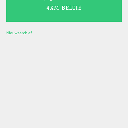
4XM BELGIË
Nieuwsarchief
Laatste posts op X
Een overzicht van wat we zoal doen en waar
kun je vinden op ons
X account
.
Laatste nieuws
Dinsdag 16 juni 2026
25 ideeën voor een succesvolle cultuurdag
op school