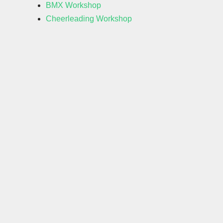
BMX Workshop
Cheerleading Workshop
Laatste posts op X
Een overzicht van wat we zoal
doen en waar kun je vinden op
ons
X account
.
Laatste nieuws
Dinsdag 16 juni 2026
25 ideeën voor een succesvolle
cultuurdag op school