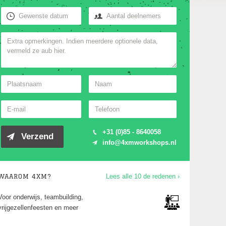
+31 (0)85 - 8640058
info@4xmworkshops.nl
WAAROM 4XM?
Lees alle 10 de redenen ›
Voor onderwijs, teambuilding,
Voor jon
vrijgezellenfeesten en meer
1000 de