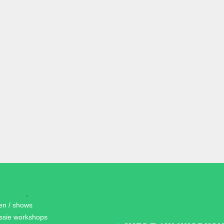
gen / shows
essie workshops