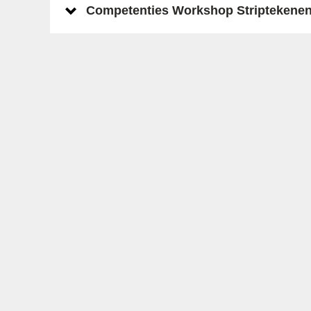
Competenties Workshop Striptekenen 
Laatste posts op X
Een overzicht van wat we zoal
doen en waar kun je vinden op
ons
X account
.
Laatste nieuws
Dinsdag 16 juni 2026
25 ideeën voor een succesvolle
cultuurdag op school