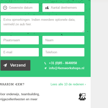
+31 (0)85 - 8640058
info@4xmworkshops.nl
WAAROM 4XM?
Lees alle 10 de redenen ›
Voor jong en oud én elk niveau, van 10 tot
1000 deelnemers