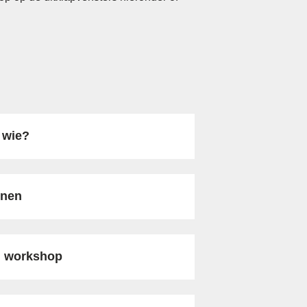
 wie?
enen
n workshop