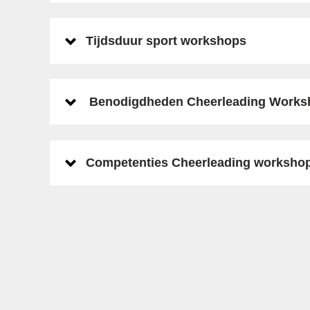
Tijdsduur sport workshops
Benodigdheden Cheerleading Works
Competenties Cheerleading worksho
Laatste posts op X
Een overzicht van wat we zoal