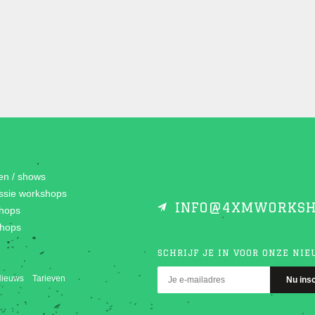
gen / shows
essie workshops
INFO@4XMWORKSH
hops
shops
SCHRIJF JE IN VOOR ONZE NI
ieuws
Tarieven