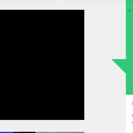
en België,
Voor onderwijs, teambuilding,
vrijgezellenfeesten en meer