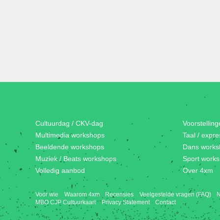
Cultuurdag / CKV-dag
Voorstellin
Multimedia workshops
Taal / expr
Beeldende workshops
Dans works
Muziek / Beats workshops
Sport work
Volledig aanbod
Over 4xm
Voor wie
Waarom 4xm
Recensies
Veelgestelde vragen (FAQ)
N
MBO CJP Cultuurkaart
Privacy Statement
Contact