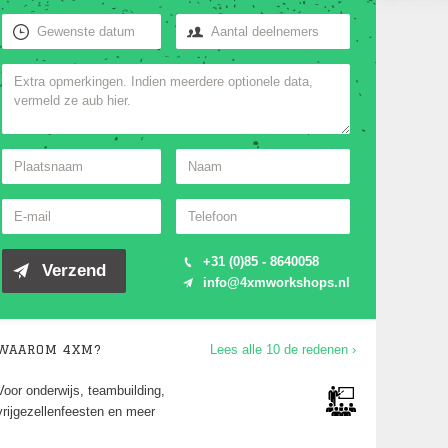
+31 (0)85 - 8640058
info@4xmworkshops.nl
WAAROM 4XM?
Lees alle 10 de redenen ›
Voor jong en oud én elk niveau, van 10 tot
1000 deelnemers