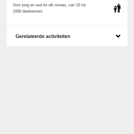
Voor jong en oud én elk niveau, van 10 tot
1000 deelnemers
Gerelateerde activiteiten
Laatste posts op X
Een overzicht van wat we zoal doen en waar
kun je vinden op ons
X account
.
Laatste nieuws
Dinsdag 16 juni 2026
25 ideeën voor een succesvolle cultuurdag