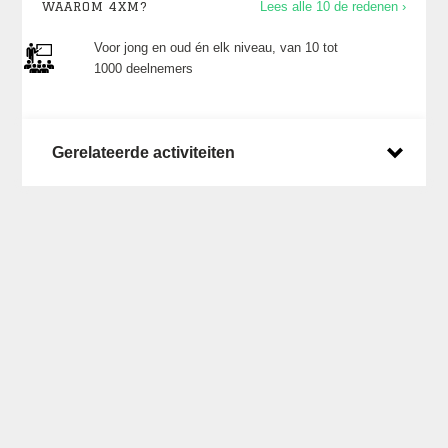
WAAROM 4XM?
Lees alle 10 de redenen ›
Voor jong en oud én elk niveau, van 10 tot
1000 deelnemers
Gerelateerde activiteiten
Laatste posts op X
Een overzicht van wat we zoal doen en waar
kun je vinden op ons
X account
.
Laatste nieuws
Dinsdag 16 juni 2026