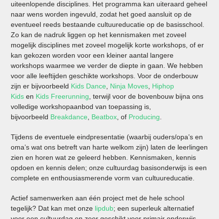
uiteenlopende disciplines. Het programma kan uiteraard geheel
naar wens worden ingevuld, zodat het goed aansluit op de
eventueel reeds bestaande cultuureducatie op de basisschool.
Zo kan de nadruk liggen op het kennismaken met zoveel
mogelijk disciplines met zoveel mogelijk korte workshops, of er
kan gekozen worden voor een kleiner aantal langere
workshops waarmee we verder de diepte in gaan. We hebben
voor alle leeftijden geschikte workshops. Voor de onderbouw
zijn er bijvoorbeeld
Kids Dance
,
Ninja Moves
,
Hiphop
Kids
en
Kids Freerunning
, terwijl voor de bovenbouw bijna ons
volledige workshopaanbod van toepassing is,
bijvoorbeeld
Breakdance
,
Beatbox
, of
Producing
.
Tijdens de eventuele eindpresentatie (waarbij ouders/opa’s en
oma’s wat ons betreft van harte welkom zijn) laten de leerlingen
zien en horen wat ze geleerd hebben. Kennismaken, kennis
opdoen en kennis delen; onze cultuurdag basisonderwijs is een
complete en enthousiasmerende vorm van cultuureducatie.
Actief samenwerken aan één project met de hele school
tegelijk? Dat kan met onze
lipdub
; een superleuk alternatief
voor een cultuurdag en zeer geschikt voor primair onderwijs.