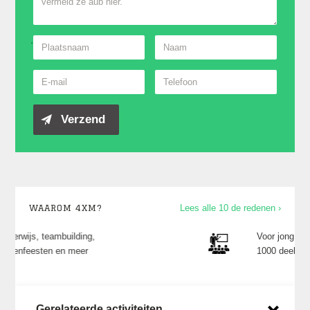
WAAROM 4XM?
Lees alle 10 de redenen ›
Voor jong en oud én elk niveau, van 10 tot
1000 deelnemers
Gerelateerde activiteiten