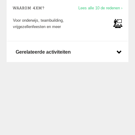
WAAROM 4XM?
Lees alle 10 de redenen ›
Voor onderwijs, teambuilding,
vrijgezellenfeesten en meer
Gerelateerde activiteiten
Laatste posts op X
Een overzicht van wat we zoal doen en waar
kun je vinden op ons
X account
.
Laatste nieuws