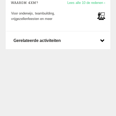
WAAROM 4XM?
Lees alle 10 de redenen ›
Voor onderwijs, teambuilding,
vrijgezellenfeesten en meer
Gerelateerde activiteiten
Laatste posts op X
Een overzicht van wat we zoal doen en waar
kun je vinden op ons
X account
.
Laatste nieuws
Dinsdag 16 juni 2026